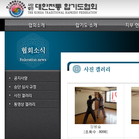
장봉술
[
조회수 : 8098
]