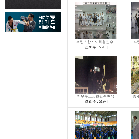
프랑스합기도회원연수..
프
[
조회수 : 5513
]
최우수도장현판수여식
총재
[
조회수 : 5197
]